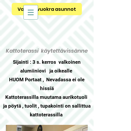
Vapaat vuokra asunnot
Kattoterassi käytettävissänne
Sijainti : 3 s. kerros valkoinen
alumiiniovi ja oikealle
HUOM Portaat , Nevadassa ei ole
hissiä
Kattoterassilla muutama aurikotuoli
ja pöytä , tuolit , tupakointi on sallittua
kattoterassilla